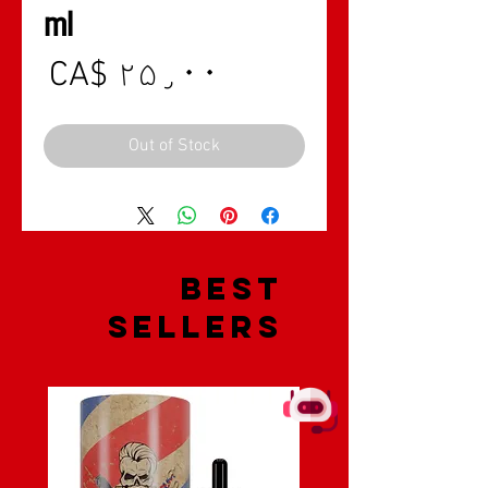
ml
rice
CA$ ۲۵٫۰۰
Out of Stock
Best
Sellers