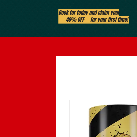
Book for today and claim your
40% OFF for your first time!